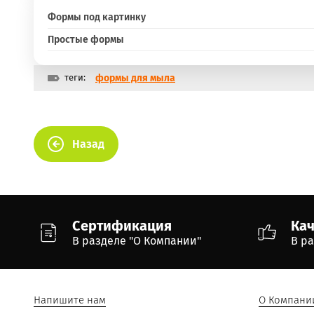
Формы под картинку
Простые формы
теги:
формы для мыла
Назад
Сертификация
Ка
В разделе "О Компании"
В р
Напишите нам
О Компани