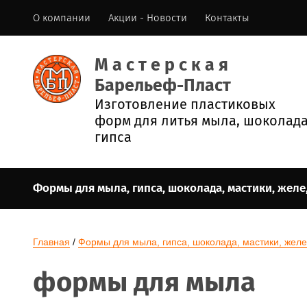
О компании
Акции - Новости
Контакты
М а с т е р с к а я
Барельеф-Пласт
Изготовление пластиковых
форм для литья мыла, шоколада
гипса
Формы для мыла, гипса, шоколада, мастики, желе, 
Главная
 / 
Формы для мыла, гипса, шоколада, мастики, желе, 
формы для мыла