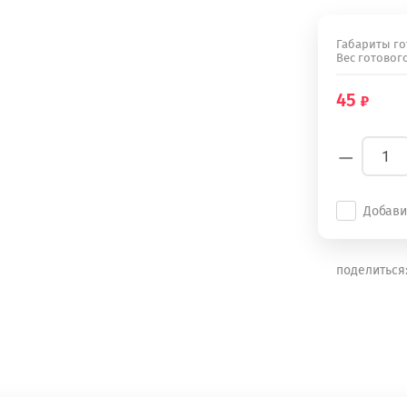
Габариты гот
Вес готовог
45
−
Добави
поделиться