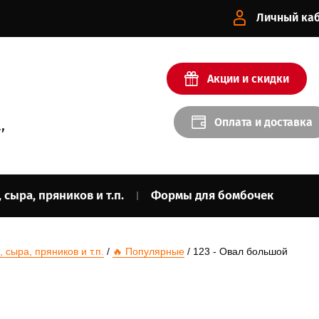
Личный ка
Акции и скидки
Оплата и доставка
,
сыра, пряников и т.п.
Формы для бомбочек
сыра, пряников и т.п.
 / 
🔥 Популярные
 / 123 - Овал большой