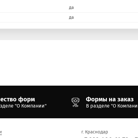
да
да
чество форм
Формы на заказ
азделе "О Компании"
В разделе "О Компани
и
г. Краснодар